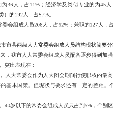
的为
36
人，占
11%
；经济学及类似专业的为
45
人
类）的
192
人，占
57%
。
常委会组成人员
208
人，占
62%
；兼职的
127
人，
我市市县两级人大常委会组成人员结构现状简要分
年来，我市人大常委会组成人员配备逐步得到加强
。突出表现在：
低。
人大常委会作为人大闭会期间行使职权的最高
等的基本国策。但现状与要求还有一定的差距。
。
40
岁以下的常委会组成人员只占到
5%
，个别