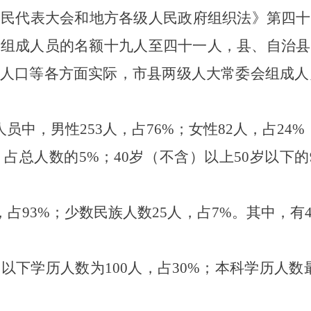
人民代表大会和地方各级人民政府组织法》第四十
会组成人员的名额十九人至四十一人，县、自治县
人口等各方面实际，市县两级人大常委会组成人
人员中，男性
253
人，占
76%
；女性
82
人，占
24%
，占总人数的
5%
；
40
岁（不含）以上
50
岁以下的
，占
93%
；少数民族人数
25
人，占
7%
。其中，有
）以下学历人数为
100
人，占
30%
；本科学历人数