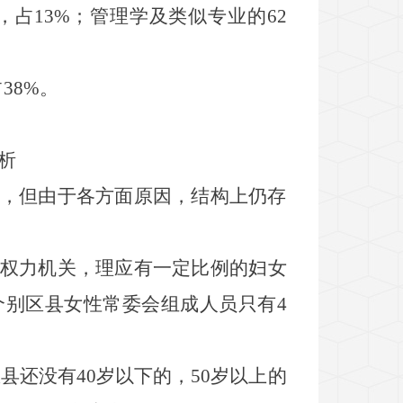
，占
13%
；管理学及类似专业的
62
占
38%
。
析
，但由于各方面原因，结构上仍存
权力机关，理应有一定比例的妇女
个别区县女性常委会组成人员只有
4
区县还没有
40
岁以下的，
50
岁以上的