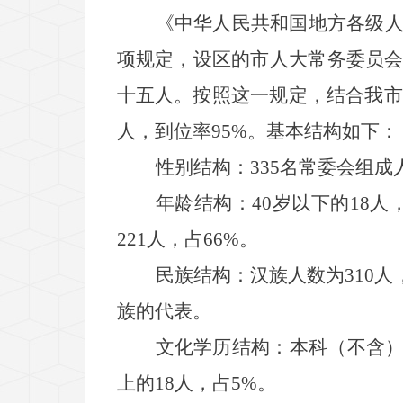
《中华人民共和国地方各级
项规定，设区的市人大常务委员
十五人。按照这一规定，结合我市
人，到位率
95%
。基本结构如下：
性别结构：
335
名常委会组成
年龄结构：
40
岁以下的
18
人
221
人，占
66%
。
民族结构：
汉族人数为
310
人
族的代表。
文化学历结构：
本科（不含
上的
18
人，占
5%
。