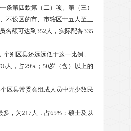
一条第四款第（二）项、第（三）
、不设区的市、市辖区十五人至三
员名额可达到
352
人，实际配备
335
，个别区县还远远低于这一比例
。
96
人，占
29%
；
50
岁（含）以上的
4
个区县常委会组成人员中无少数民
最多，为
217
人，占
65%
；硕士及以