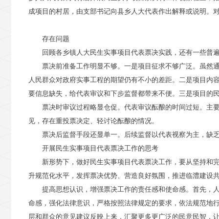
成项目的村居，由支部书记向县乡人大代表作出解释或说明。
存在问题
回顾各乡镇人大民生实事项目代表票决实践，还有一些普
票决前准备工作明显不够。一是项目征求不够广泛。虽然
人民群众对政府实事工程的期望仍有不小的差距。二是项目内
要信息缺失，给代表审议和下步监督都带来不便。三是项目的民
票决时审议过程略显仓促。代表审议酝酿的时间过短。主
见，存在重投票决定、轻讨论酝酿的情况。
票决后监督手段还显单一。后续监督以代表视察为主，缺
开展民生实事项目代表票决工作的思考
新形势下，做好民生实事项目代表票决工作，要从坚持和
升规范化水平，发挥票决优势、营造良好氛围，推进临澧建设
提高思想认识，增强票决工作的责任感和使命感。首先，
命感，强化法律意识，严格按照法律规定的要求，依法规范地
层和群众的意见建议反映上来，汇聚更多更广泛的民意民智，