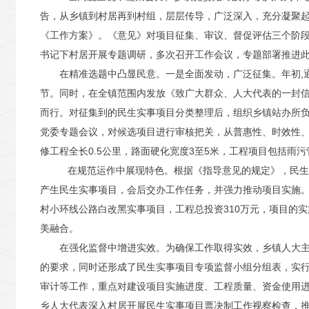
告，从乡镇到村居再到村组，层层传导，广泛深入，充分凝聚
《工作方案》。《意见》对项目征集、审议、督促评估三个阶
书记下村居开展专题调研，多次召开工作会议，专题部署推进
在精准选题中凸显民意。一是全面发动，广泛征集。年初,
节。同时，在全镇范围内发放《致广大群众、人大代表的一封
而行。对征集到的民生实事项目分类整理后，组织乡镇站办所负
党委专题会议，对候选项目进行审核把关，从普惠性、时效性
修工程全长0.5公里，路面硬化宽度3至5米，工程项目包括雨污
在规范运作中展现特色。根据《指导意见的规定》，民生实
产生民生实事项目，会后交办工作任务，并强力推动项目实施
村小环线公路白改黑实事项目，工程总投资310万元，项目的
美融合。
在强化监督中增进实效。为确保工作取得实效，乡镇人大
的要求，同时还形成了民生实事项目专项监督小组分组表，实
审计等工作，重点对建设项目实施进度、工程质量、资金使用
乡人大代表深入村居开展民生实事项目票决制工作视察检查，