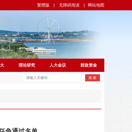
繁體版
|
无障碍阅读
|
网站地图
大
理论研究
人大会议
财政资金
搜 索
任免通过名单