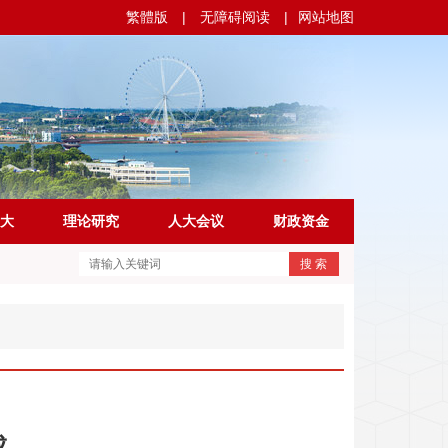
繁體版
|
无障碍阅读
|
网站地图
大
理论研究
人大会议
财政资金
搜 索
成