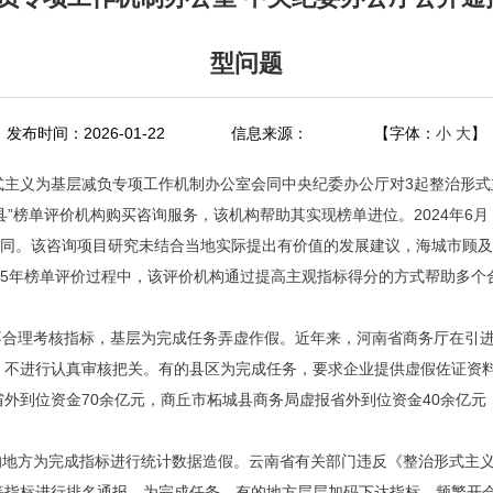
型问题
发布时间：2026-01-22
信息来源：
【字体：
小
大
】
形式主义为基层减负专项工作机制办公室会同中央纪委办公厅对3起整治形
县”榜单评价机构购买咨询服务，该机构帮助其实现榜单进位。2024年6月
合同。该咨询项目研究未结合当地实际提出有价值的发展建议，海城市顾及
25年榜单评价过程中，该评价机构通过提高主观指标得分的方式帮助多个
不合理考核指标，基层为完成任务弄虚作假。近年来，河南省商务厅在引
，不进行认真审核把关。有的县区为完成任务，要求企业提供虚假佐证资
报省外到位资金70余亿元，商丘市柘城县商务局虚报省外到位资金40余亿元
的地方为完成指标进行统计数据造假。云南省有关部门违反《整治形式主义
指标进行排名通报。为完成任务，有的地方层层加码下达指标，频繁开会