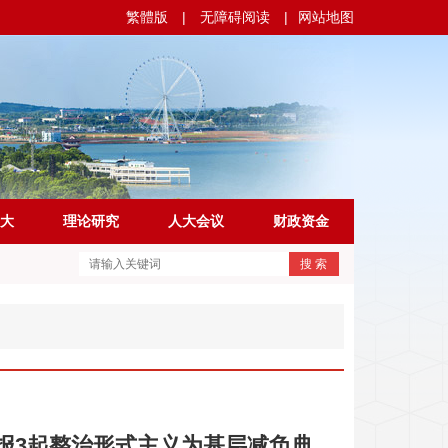
繁體版
|
无障碍阅读
|
网站地图
大
理论研究
人大会议
财政资金
搜 索
报3起整治形式主义为基层减负典