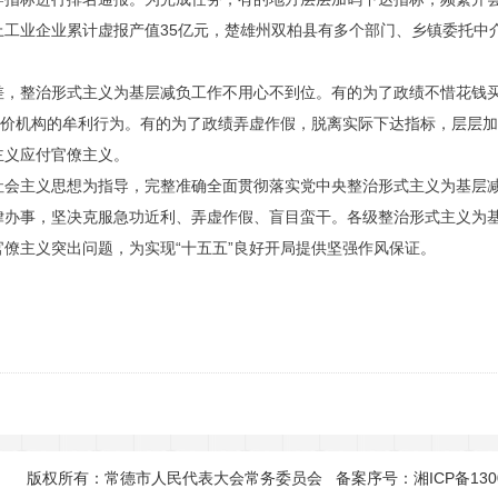
以上工业企业累计虚报产值35亿元，楚雄州双柏县有多个部门、乡镇委托中
，整治形式主义为基层减负工作不用心不到位。有的为了政绩不惜花钱买虚
评价机构的牟利行为。有的为了政绩弄虚作假，脱离实际下达指标，层层加
主义应付官僚主义。
社会主义思想为指导，完整准确全面贯彻落实党中央整治形式主义为基层
律办事，坚决克服急功近利、弄虚作假、盲目蛮干。各级整治形式主义为
僚主义突出问题，为实现“十五五”良好开局提供坚强作风保证。
版权所有：常德市人民代表大会常务委员会 备案序号：
湘ICP备130