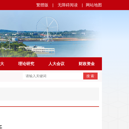
繁體版
|
无障碍阅读
|
网站地图
大
理论研究
人大会议
财政资金
搜 索
开