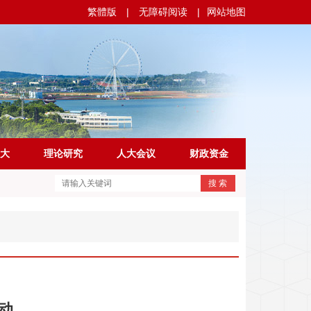
繁體版
|
无障碍阅读
|
网站地图
大
理论研究
人大会议
财政资金
搜 索
动