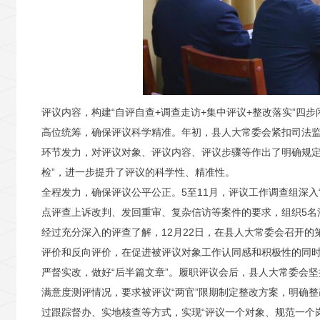
评议内容，构建“自评自查+调查走访+集中评议+整改落实”四
高位统筹，确保评议科学精准。
年初，县人大常委会紧扣司法
环节发力，对评议对象、评议内容
、
评议
步骤
等作出了明确规定
检”，进一步提升了评议的科学性、精准性。
全程发力，确保评议公平公正。
5至11月，评议工作调查组深入
点评查上诉改判、发回重审、复杂信访等案件的要求，组织5名
经过充分深入的评查了解，12月22日，在县人大常委会召开
评价和反向评价，在促进被评议对象工作认同感和积极性的同
严督实改，做好“后半篇文章”。
履职评议会后，县人大常委会坚
满意度测评情况，要求被评议“两官”限期制定整改方案，明确
过跟踪督办、实地核查等方式，实现“评议一个对象、规范一个