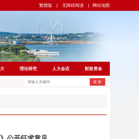
繁體版
|
无障碍阅读
|
网站地图
大
理论研究
人大会议
财政资金
搜 索
）》公开征求意见