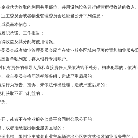
务企业代为收取的利用共用部位、共用设施设备进行经营所得收益的收入
外，业主委员会或者物业管理委员会还应当公开下列信息：
单及成员基本信息；
成员履职承诺、工作报告；
营所得收益及其分配与使用情况。
主委员会或者物业管理委员会应当在物业服务区域内显著位置和物业服务
益应当单独列账，存入银行专用账户。
，对负有责任的领导人员和直接责任人员依法给予处分。构成犯罪的，依法
会、业主委员会换届选举筹备组，造成严重后果的；
违法行为报告、投诉，未依法作出处理，造成严重后果的；
便利获取不正当利益的；
行为。
：
公开，或者不在物业服务监督平台同时公示公开的；
手续，或者拒绝退出物业服务区域的；
停运电梯、限制业主或禁止业主车辆进出小区等方式催缴物业服务费的；