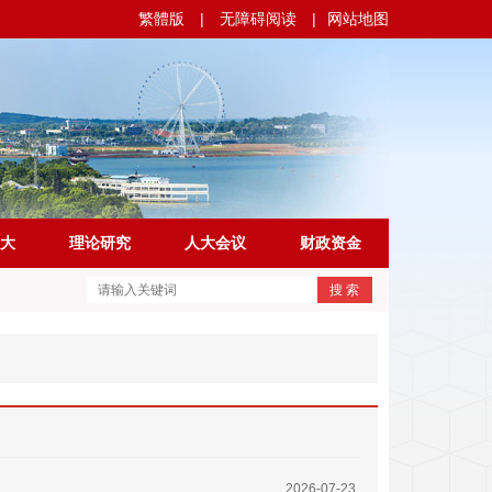
繁體版
|
无障碍阅读
|
网站地图
大
理论研究
人大会议
财政资金
搜 索
2026-07-23