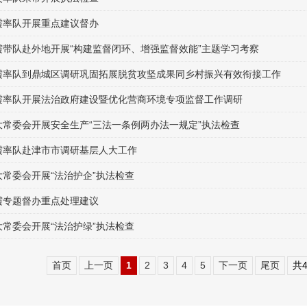
霞率队开展重点建议督办
霞带队赴外地开展“构建监督闭环、增强监督效能”主题学习考察
霞率队到鼎城区调研巩固拓展脱贫攻坚成果同乡村振兴有效衔接工作
霞率队开展法治政府建设暨优化营商环境专项监督工作调研
大常委会开展安全生产“三法一条例两办法一规定”执法检查
霞率队赴津市市调研基层人大工作
大常委会开展“法治护企”执法检查
霞专题督办重点处理建议
大常委会开展“法治护绿”执法检查
首页
上一页
1
2
3
4
5
下一页
尾页
共