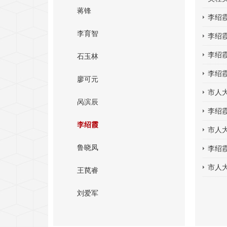
蒋锋
李绍
李育智
李绍
李绍
石玉林
李绍
廖可元
市人
呙滨辰
李绍
李绍霞
市人
鲁晓凤
李绍
市人
王苠睿
刘爱军