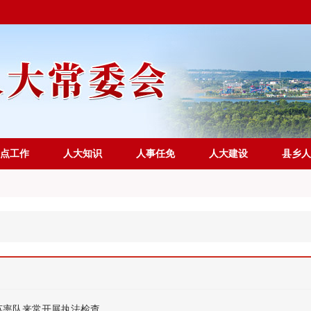
点工作
人大知识
人事任免
人大建设
县乡人
英率队来常开展执法检查