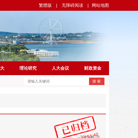
繁體版
|
无障碍阅读
|
网站地图
大
理论研究
人大会议
财政资金
搜 索
2020-08-26