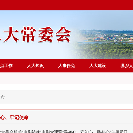
点工作
人大知识
人事任免
人大建设
县乡人
使命
心、牢记使命
大常委会机关“电影铸魂”电影党课暨“寻初心、守初心、践初心”主题党日