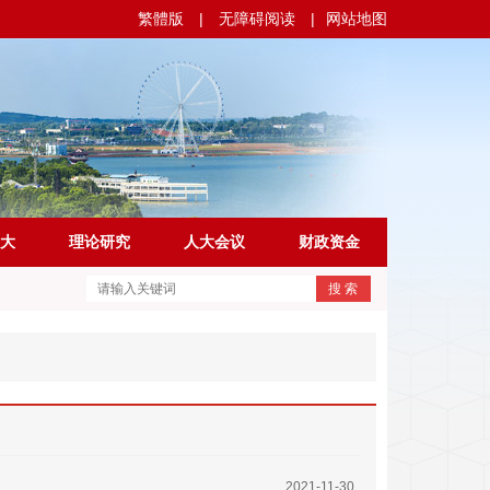
繁體版
|
无障碍阅读
|
网站地图
大
理论研究
人大会议
财政资金
搜 索
2021-11-30